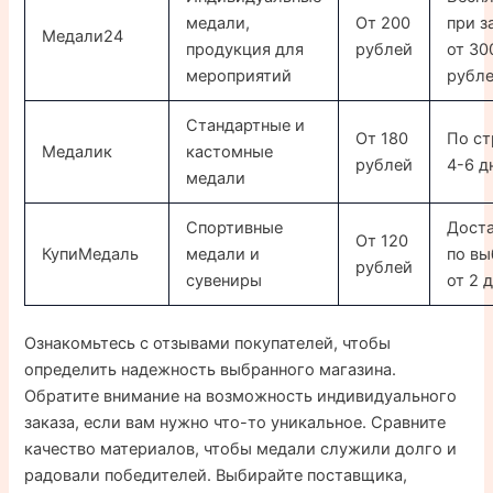
медали,
От 200
при з
Медали24
продукция для
рублей
от 30
мероприятий
рубл
Стандартные и
От 180
По ст
Медалик
кастомные
рублей
4-6 д
медали
Спортивные
Дост
От 120
КупиМедаль
медали и
по вы
рублей
сувениры
от 2 
Ознакомьтесь с отзывами покупателей, чтобы
определить надежность выбранного магазина.
Обратите внимание на возможность индивидуального
заказа, если вам нужно что-то уникальное. Сравните
качество материалов, чтобы медали служили долго и
радовали победителей. Выбирайте поставщика,