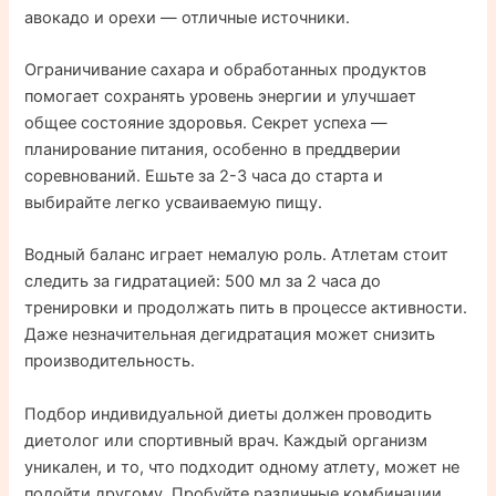
авокадо и орехи — отличные источники.
Ограничивание сахара и обработанных продуктов
помогает сохранять уровень энергии и улучшает
общее состояние здоровья. Секрет успеха —
планирование питания, особенно в преддверии
соревнований. Ешьте за 2-3 часа до старта и
выбирайте легко усваиваемую пищу.
Водный баланс играет немалую роль. Атлетам стоит
следить за гидратацией: 500 мл за 2 часа до
тренировки и продолжать пить в процессе активности.
Даже незначительная дегидратация может снизить
производительность.
Подбор индивидуальной диеты должен проводить
диетолог или спортивный врач. Каждый организм
уникален, и то, что подходит одному атлету, может не
подойти другому. Пробуйте различные комбинации