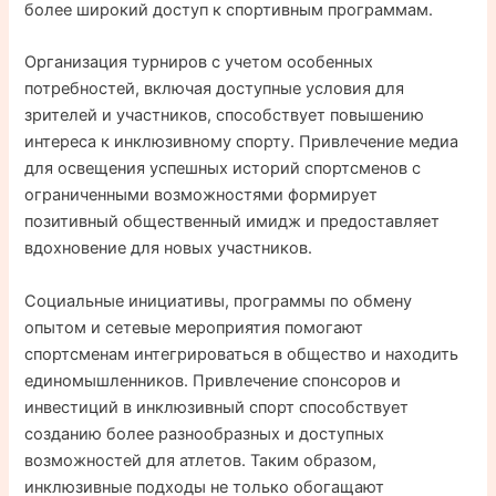
более широкий доступ к спортивным программам.
Организация турниров с учетом особенных
потребностей, включая доступные условия для
зрителей и участников, способствует повышению
интереса к инклюзивному спорту. Привлечение медиа
для освещения успешных историй спортсменов с
ограниченными возможностями формирует
позитивный общественный имидж и предоставляет
вдохновение для новых участников.
Социальные инициативы, программы по обмену
опытом и сетевые мероприятия помогают
спортсменам интегрироваться в общество и находить
единомышленников. Привлечение спонсоров и
инвестиций в инклюзивный спорт способствует
созданию более разнообразных и доступных
возможностей для атлетов. Таким образом,
инклюзивные подходы не только обогащают