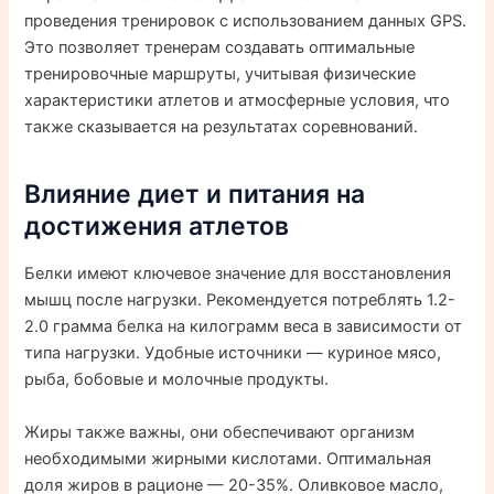
проведения тренировок с использованием данных GPS.
Это позволяет тренерам создавать оптимальные
тренировочные маршруты, учитывая физические
характеристики атлетов и атмосферные условия, что
также сказывается на результатах соревнований.
Влияние диет и питания на
достижения атлетов
Белки имеют ключевое значение для восстановления
мышц после нагрузки. Рекомендуется потреблять 1.2-
2.0 грамма белка на килограмм веса в зависимости от
типа нагрузки. Удобные источники — куриное мясо,
рыба, бобовые и молочные продукты.
Жиры также важны, они обеспечивают организм
необходимыми жирными кислотами. Оптимальная
доля жиров в рационе — 20-35%. Оливковое масло,