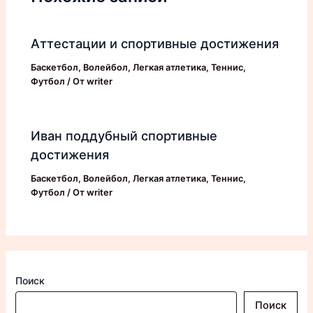
Аттестации и спортивные достижения
Баскетбол
,
Волейбол
,
Легкая атлетика
,
Теннис
,
Футбол
/ От
writer
Иван поддубный спортивные
достижения
Баскетбол
,
Волейбол
,
Легкая атлетика
,
Теннис
,
Футбол
/ От
writer
Поиск
Поиск