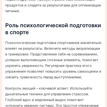
продуктов и следите за результатами для оптимизации
питания.
Роль психологической подготовки
в спорте
Психологическая подготовка спортсменов значительно
влияет на результаты. Включите методы визуализации
в тренировки. Представление себя на соревнованиях,
успешно выполняющим сложные элементы, помогает
укрепить уверенность. Регулярная практика этого
упражнения позволяет повысить уровень самооценки и
снизить тревожность перед выступлениями.
Контроль эмоций – ключевой аспект. Используйте
дыхательные техники для управления стрессом.
Глубокий вдох и медленный выдох помогают
успокоить нервную систему. Это простое упражнение